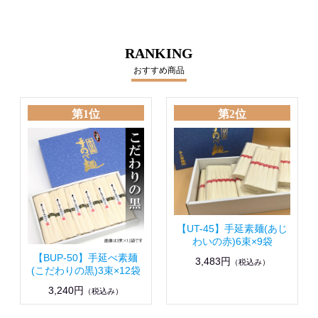
RANKING
おすすめ商品
第1位
第2位
【UT-45】手延素麺(あじ
わいの赤)6束×9袋
【BUP-50】手延べ素麺
3,483円
（税込み）
(こだわりの黒)3束×12袋
3,240円
（税込み）