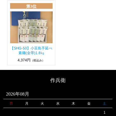
第3位
【SHG-50】小豆島手延べ
素麺(金帯)1.8㎏
4,374円
（税込み）
作兵衛
2026年08月
日
月
火
水
木
金
土
1